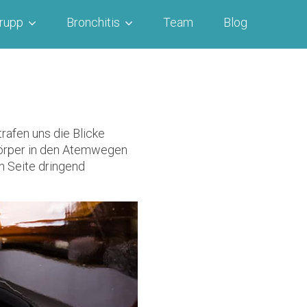
rupp
Bronchitis
Team
Blog
trafen uns die Blicke
körper in den Atemwegen
n Seite dringend