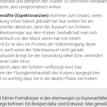
tenanfälle und dämpfen den Husten. Es sind meist Medikame
ache, also symptomatisch wirken.
nsäfte (Expektoranzien):
kommen zum Einsatz, wenn
nkung schon Sekret gebildet hat. Nun sollten Sie am
enstiller absetzen, denn der Auswurf von Schleim
nkheitserreger aus dem Körper. Deshalb hält man sich
chentuch vor den Mund, wenn man von einem
d. Es ist also ein Prozess der Selbstreinigung, daran
en, auch wenn der Sekretauswurf nicht gerade
Aushusten bringt sie der Gesundung näher, bzw. verhindert
erien oder Viren.
urch, dass der Schleim verflüssigt wird. Das
wenn der Flüssigkeitshaushalt des Körpers ausgeglichen
t es wichtig, dass Sie in der akuten Phase viel trinken.
t führen Fremdkörper in den Atemwegen zu Hustenanfällen
e befreien. Ein Beispiel dafür sind Erdnüsse. Man genieß