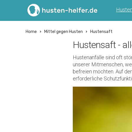
Huste
Home
Mittel gegen Husten
Hustensaft
Hustensaft - al
Hustenanfälle sind oft stö
unserer Mitmenschen, wen
befreien möchten. Auf der
erforderliche Schutzfunkt