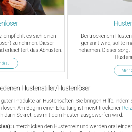
enlöser
Hustens
v, empfiehlt es sich einen
Bei trockenem Husten,
öser) zu nehmen. Dieser
genannt wird, sollte m
nd erleichtert das Abhusten.
nehemen. Dieser sorgt 
Hustenr
r dazu
Mehr 
iedenen Hustenstiller/Hustenlöser
guter Produkte an Hustensäften. Sie bringen Hilfe, indem s
lösen. Am Beginn einer Erkältung ist meist trockener
Rei
ich dann Sekret, das mit dem Husten ausgeworfen wird.
siva):
unterdrücken den Hustenreiz und werden oral eing