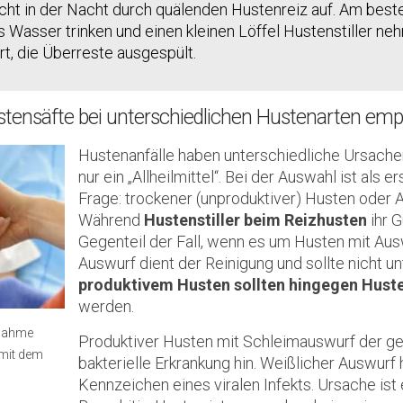
ht in der Nacht durch quälenden Hustenreiz auf. Am beste
Wasser trinken und einen kleinen Löffel Hustenstiller ne
rt, die Überreste ausgespült.
stensäfte bei unterschiedlichen Hustenarten em
Hustenanfälle haben unterschiedliche Ursachen
nur ein „Allheilmittel“. Bei der Auswahl ist als 
Frage: trockener (unproduktiver) Husten oder 
Während
Hustenstiller beim Reizhusten
ihr G
Gegenteil der Fall, wenn es um Husten mit Aus
Auswurf dient der Reinigung und sollte nicht u
produktivem Husten sollten hingegen Hust
werden.
nnahme
Produktiver Husten mit Schleimauswurf der gelb
 mit dem
bakterielle Erkrankung hin. Weißlicher Auswurf 
Kennzeichen eines viralen Infekts. Ursache ist 