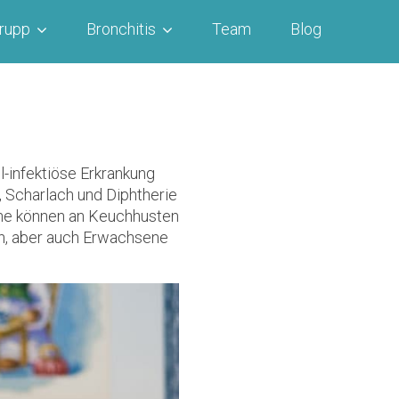
rupp
Bronchitis
Team
Blog
ll-infektiöse Erkrankung
 Scharlach und Diphtherie
e können an Keuchhusten
in, aber auch Erwachsene